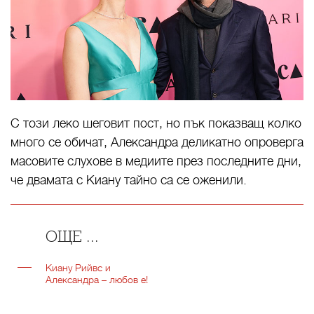
С този леко шеговит пост, но пък показващ колко
много се обичат, Александра деликатно опроверга
масовите слухове в медиите през последните дни,
че двамата с Киану тайно са се оженили.
ОЩЕ ...
Киану Рийвс и
Александра – любов е!