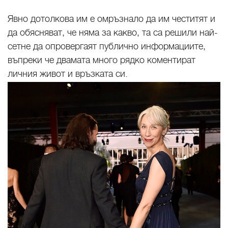
Явно дотолкова им е омръзнало да им честитят и
да обясняват, че няма за какво, та са решили най-
сетне да опровергаят публично информациите,
въпреки че двамата много рядко коментират
личния живот и връзката си.