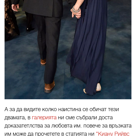
А за да видите колко наистина се обичат тези
двамата, в
галерията
ни сме събрали доста
доказатетлства за любовта им. повече за връзката
им може да прочетете в статията ни
"Киану Рийвс