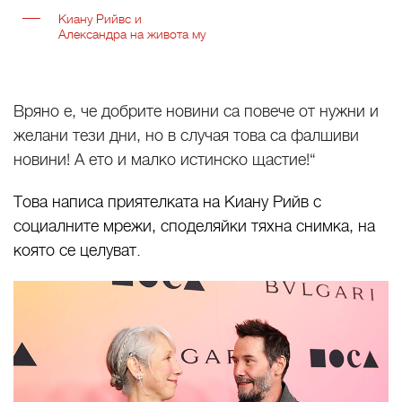
Киану Рийвс и
Александра на живота му
Вряно е, че добрите новини са повече от нужни и
желани тези дни, но в случая това са фалшиви
новини! А ето и малко истинско щастие!“
Това написа приятелката на Киану Рийв с
социалните мрежи, споделяйки тяхна снимка, на
която се целуват.