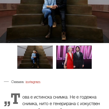
Снимка:
instagram
„Т
ова е истинска снимка. Не е годежна
снимка, нито е генерирана с изкуствен