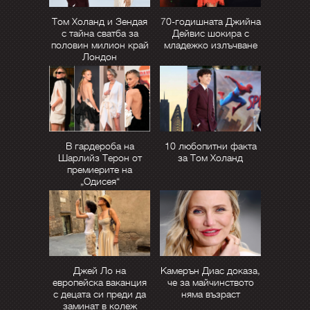
Том Холанд и Зендая
70-годишната Джийна
с тайна сватба за
Дейвис шокира с
половин милион край
младежко излъчване
Лондон
В гардероба на
10 любопитни факта
Шарлийз Терон от
за Том Холанд
премиерите на
„Одисея“
Джей Ло на
Камерън Диас доказа,
европейска ваканция
че за майчинството
с децата си преди да
няма възраст
заминат в колеж