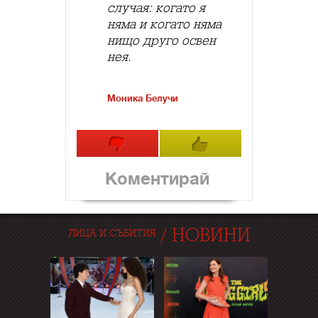
случая: когато я
няма и когато няма
нищо друго освен
нея.
Моника Белучи
Коментирай
/
НОВИНИ
ЛИЦА И СЪБИТИЯ