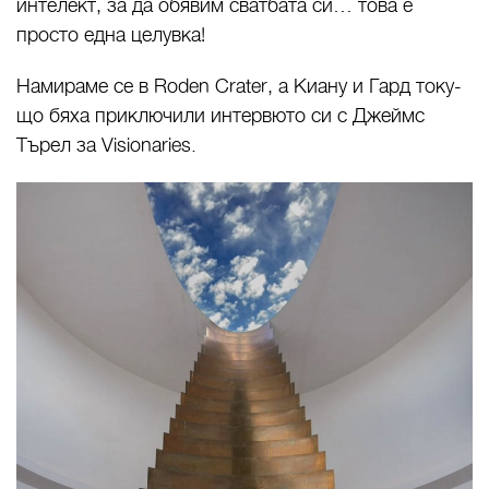
интелект, за да обявим сватбата си… това е
просто една целувка!
Намираме се в Roden Crater, а Киану и Гард току-
що бяха приключили интервюто си с Джеймс
Търел за Visionaries.