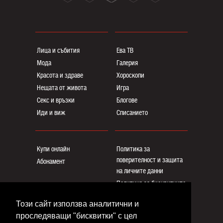
Лица и събития
Ева ТВ
Мода
Галерия
Красота и здраве
Хороскопи
Нещата от живота
Игра
Секс и връзки
Блогoве
Иди и виж
Списанието
Купи онлайн
Политика за
поверителност и защита
Абонамент
на личните данни
Политика за бисквитките
Реклама
Този сайт използва аналитични и
Общи условия
проследяващи "бисквитки" с цел
Контакти