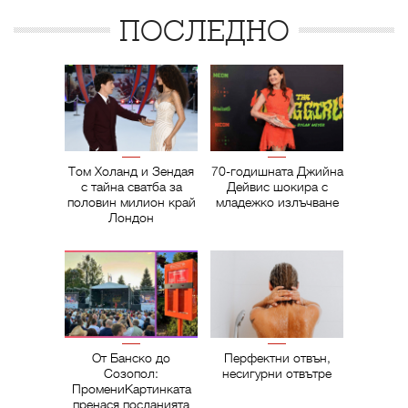
ПОСЛЕДНО
Том Холанд и Зендая
70-годишната Джийна
с тайна сватба за
Дейвис шокира с
половин милион край
младежко излъчване
Лондон
От Банско до
Перфектни отвън,
Созопол:
несигурни отвътре
ПромениКартинката
пренася посланията