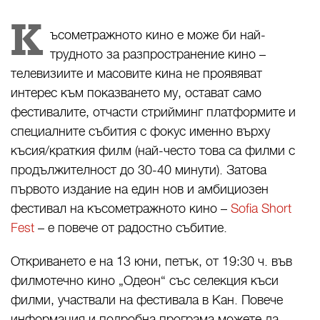
К
ъсометражното кино е може би най-
трудното за разпространение кино –
телевизиите и масовите кина не проявяват
интерес към показването му, остават само
фестивалите, отчасти стрийминг платформите и
специалните събития с фокус именно върху
късия/краткия филм (най-често това са филми с
продължителност до 30-40 минути). Затова
първото издание на един нов и амбициозен
фестивал на късометражното кино –
Sofia Short
Fest
– e повече от радостно събитие.
Откриването е на 13 юни, петък, от 19:30 ч. във
филмотечно кино „Одеон“ със селекция къси
филми, участвали на фестивала в Кан. Повече
информация и подробна програма можете да