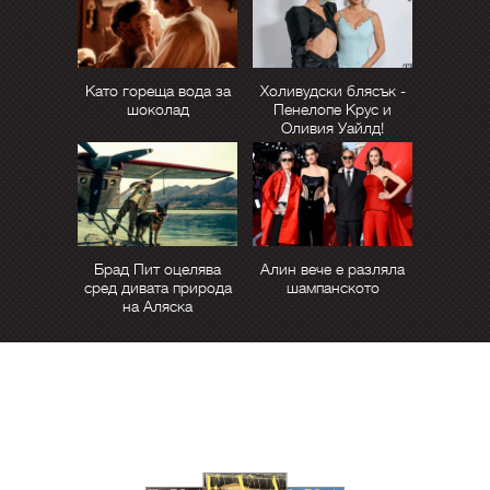
Като гореща вода за
Холивудски блясък -
шоколад
Пенелопе Крус и
Оливия Уайлд!
Брад Пит оцелява
Алин вече е разляла
сред дивата природа
шампанското
на Аляска