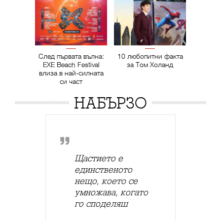
След първата вълна:
10 любопитни факта
EXE Beach Festival
за Том Холанд
влиза в най-силната
си част
НАБЪРЗО
Щастието е
единственото
нещо, което се
умножава, когато
го споделяш