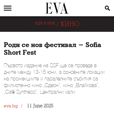
/
КИНО
ИДИ И ВИЖ
Роди се нов фестивал - Sofia
Short Fest
Първото издание на SSF ще се проведе в
дните между 13-15 юни, а основните локации
на прожекциите и паралелните събития са
филмотечно кино „Одеон“, кино „Влайкова“,
„Café Synthesis“, Централни хали.
11 June 2025
eva.bg