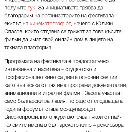
получите
тук
. За инициативата трябва да
благодарим на организаторите на фестивала –
екипът на
кинематограф.бг
, начело с Юлиян
Спасов, които отдавна се грижат за това късите
филми да имат свой онлайн дом в лицето на
тяхната платформа.
Програмата на фестивала е предостатъчно
интензивна и наситена – студентско и
професионално кино са двете основни секции
като във всяка от тях има програми документални,
анимационни и игрални филми . Засега участват
само български заглавия, но още от следващата
година форумът става международен.
Високопрофилното жури включва някои от най-
големите имена в българското кино – режисьора