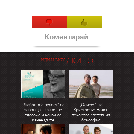
Коментирай
/
КИНО
ИДИ И ВИЖ
„Любовта е лудост“ се
„Одисея“ на
завръща - какво ще
Кристофър Нолан
гледаме и какви са
покорява световния
изненадите
боксофис