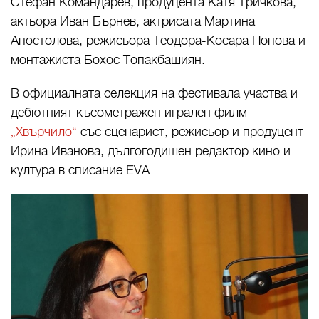
Стефан Командарев, продуцента Катя Тричкова,
актьора Иван Бърнев, актрисата Мартина
Апостолова, режисьора Теодора-Косара Попова и
монтажиста Бохос Топакбашиян.
В официалната селекция на фестивала участва и
дебютният късометражен игрален филм
„Хвърчило“
със сценарист, режисьор и продуцент
Ирина Иванова, дългогодишен редактор кино и
култура в списание EVA.