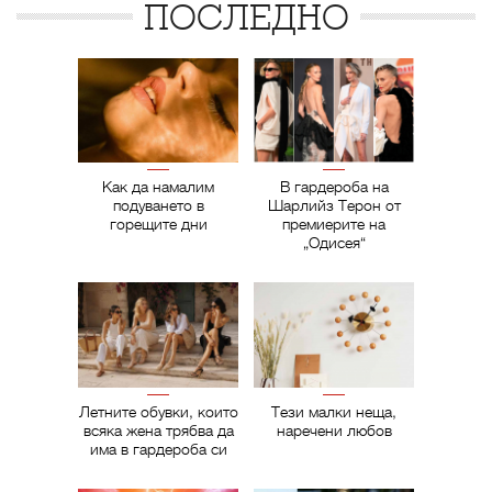
ПОСЛЕДНО
Как да намалим
В гардероба на
подуването в
Шарлийз Терон от
горещите дни
премиерите на
„Одисея“
Летните обувки, които
Тези малки неща,
всяка жена трябва да
наречени любов
има в гардероба си