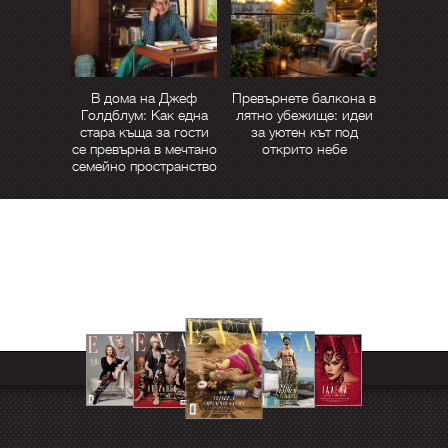
В дома на Джеф
Превърнете балкона в
Голдблум: Как една
лятно убежище: идеи
стара къща за гости
за уютен кът под
се превърна в мечтано
открито небе
семейно пространство