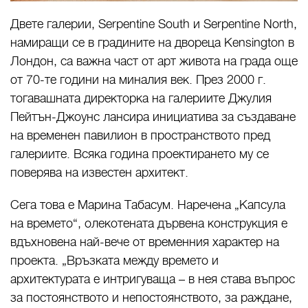
Двете галерии, Serpentine South и Serpentine North,
намиращи се в градините на двореца Kensington в
Лондон, са важна част от арт живота на града още
от 70-те години на миналия век. През 2000 г.
тогавашната директорка на галериите Джулия
Пейтън-Джоунс лансира инициатива за създаване
на временен павилион в пространството пред
галериите. Всяка година проектирането му се
поверява на известен архитект.
Сега това е Марина Табасум. Наречена „Капсула
на времето“, олекотената дървена конструкция е
вдъхновена най-вече от временния характер на
проекта. „Връзката между времето и
архитектурата е интригуваща – в нея става въпрос
за постоянството и непостоянството, за раждане,