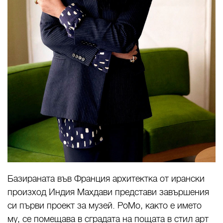
Базираната във Франция архитектка от ирански
произход Индия Махдави представи завършения
си първи проект за музей. PoMo, както е името
му, се помещава в сградата на пощата в стил арт