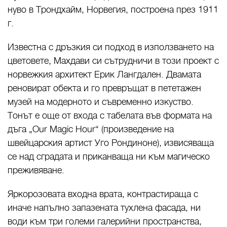
нуво в Трондхайм, Норвегия, построена през 1911
г.
Известна с дръзкия си подход в използването на
цветовете, Махдави си сътрудничи в този проект с
норвежкия архитект Ерик Лангдален. Двамата
реновират обекта и го превръщат в пететажен
музей на модерното и съвременно изкуство.
Тонът е още от входа с табелата във формата на
дъга „Our Magic Hour“ (произведение на
швейцарския артист Уго Рондиноне), извисяваща
се над сградата и приканваща ни към магическо
преживяване.
Яркорозовата входна врата, контрастираща с
иначе напълно запазената тухлена фасада, ни
води към три големи галерийни пространства,