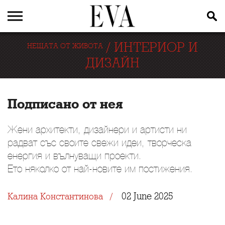
/
ИНТЕРИОР И
НЕЩАТА ОТ ЖИВОТА
ДИЗАЙН
Подписано от нея
Жени архитекти, дизайнери и артисти ни
радват със своите свежи идеи, творческа
енергия и вълнуващи проекти.
Ето няколко от най-новите им постижения.
02 June 2025
Калина Константинова