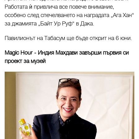
Работата ѝ привлича все повече внимание,
особено след спечелването на наградата „Ага Хан“
за джамията „Байт Ур Руф“ в Дака.
Павилионът на Табасум ще бъде открит на 6 юни.
Magic Hour - Индия Махдави завърши първия си
проект за музей