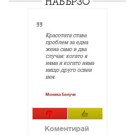
НАБЪРЗО
Красотата става
проблем за една
жена само в два
случая: когато я
няма и когато няма
нищо друго освен
нея.
Моника Белучи
Коментирай