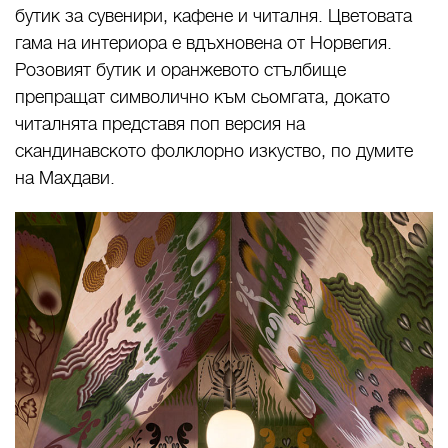
бутик за сувенири, кафене и читалня. Цветовата
гама на интериора е вдъхновена от Норвегия.
Розовият бутик и оранжевото стълбище
препращат символично към сьомгата, докато
читалнята представя поп версия на
скандинавското фолклорно изкуство, по думите
на Махдави.