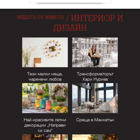
/
ИНТЕРИОР И
НЕЩАТА ОТ ЖИВОТА
ДИЗАЙН
Тези малки неща,
Трансформаторът
наречени любов
Хари Нуриев
Най-красивите летни
Среща в Манхатън
декорации „Направи
си сам“