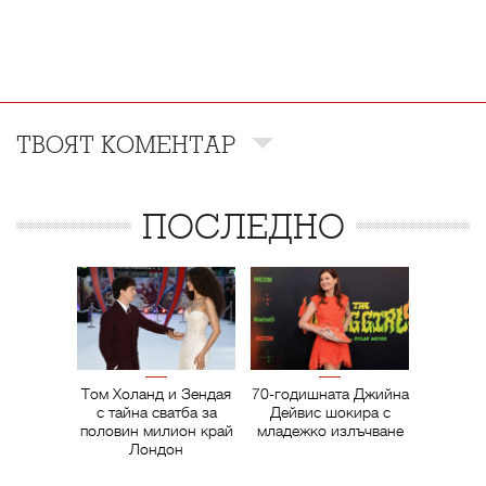
ТВОЯТ КОМЕНТАР
ПОСЛЕДНО
Том Холанд и Зендая
70-годишната Джийна
с тайна сватба за
Дейвис шокира с
половин милион край
младежко излъчване
Лондон