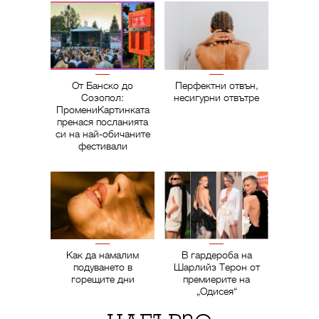
От Банско до
Перфектни отвън,
Созопол:
несигурни отвътре
ПромениКартинката
пренася посланията
си на най-обичаните
фестивали
Как да намалим
В гардероба на
подуването в
Шарлийз Терон от
горещите дни
премиерите на
„Одисея“