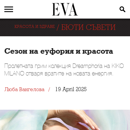
/
БЮТИ СЪВЕТИ
КРАСОТА И ЗДРАВЕ
Сезон на еуфория и красота
Пролетната грим колекция Dreamphoria на KIKO
MILANO отваря вратите на новата енергия.
19 April 2025
Люба Вангелова