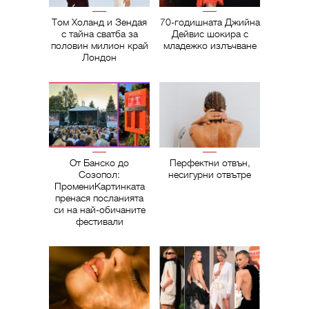
Том Холанд и Зендая
70-годишната Джийна
с тайна сватба за
Дейвис шокира с
половин милион край
младежко излъчване
Лондон
От Банско до
Перфектни отвън,
Созопол:
несигурни отвътре
ПромениКартинката
пренася посланията
си на най-обичаните
фестивали