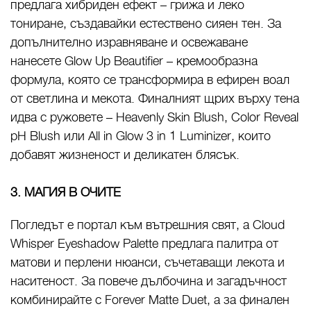
предлага хибриден ефект – грижа и леко
тониране, създавайки естествено сияен тен. За
допълнително изравняване и освежаване
нанесете Glow Up Beautifier – кремообразна
формула, която се трансформира в ефирен воал
от светлина и мекота. Финалният щрих върху тена
идва с ружовете – Heavenly Skin Blush, Color Reveal
pH Blush или All in Glow 3 in 1 Luminizer, които
добавят жизненост и деликатен блясък.
3. МАГИЯ В ОЧИТЕ
Погледът е портал към вътрешния свят, а Cloud
Whisper Eyeshadow Palette предлага палитра от
матови и перлени нюанси, съчетаващи лекота и
наситеност. За повече дълбочина и загадъчност
комбинирайте с Forever Matte Duet, а за финален