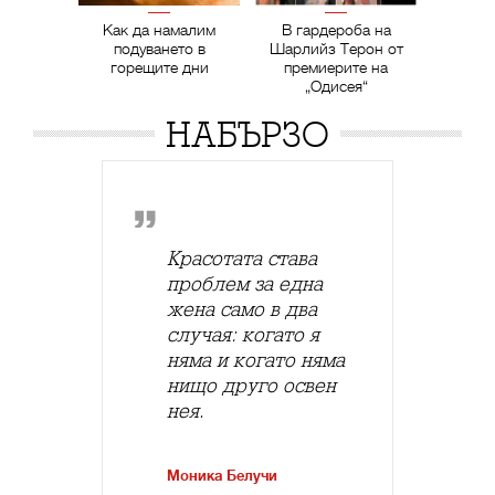
Как да намалим
В гардероба на
подуването в
Шарлийз Терон от
горещите дни
премиерите на
„Одисея“
НАБЪРЗО
Красотата става
проблем за една
жена само в два
случая: когато я
няма и когато няма
нищо друго освен
нея.
Моника Белучи