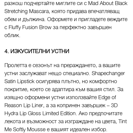
разкош подчертайте миглите си с Mad About Black
Stretching Mascara, която придава впечатляващ
обем и дължина. Оформете и пригладете веждите
с Fluffy Fusion Brow за перфектно завършен
облик.
4. ИЗКУСИТЕЛНИ УСТНИ
Пролетта е сезонът на прераждането, а вашите
устни заслужават нещо специално. Shapechanger
Satin Lipstick осигурява плътно, но комфортно
покритие, което се адаптира към вашия стил. За
изящно оформени устни използвайте Edge of
Reason Lip Liner, а за копринен завършек – 3D
Hydra Lip Gloss Limited Edition. Ако предпочитате
лекота и възможност за изграждане на цвета, Tint
Me Softly Mousse е вашият идеален избор.