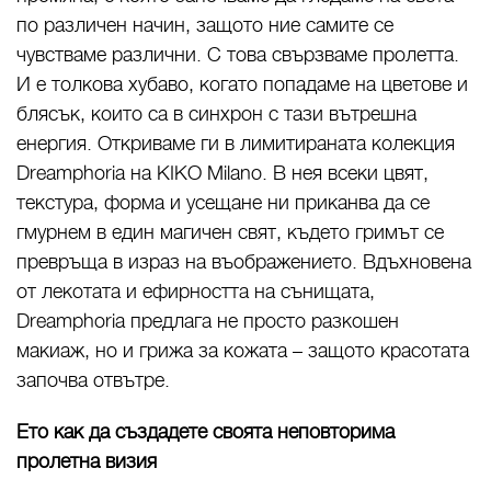
по различен начин, защото ние самите се
чувстваме различни. С това свързваме пролетта.
И е толкова хубаво, когато попадаме на цветове и
блясък, които са в синхрон с тази вътрешна
енергия. Откриваме ги в лимитираната колекция
Dreamphoria на KIKO Milano. В нея всеки цвят,
текстура, форма и усещане ни приканва да се
гмурнем в един магичен свят, където гримът се
превръща в израз на въображението. Вдъхновена
от лекотата и ефирността на сънищата,
Dreamphoria предлага не просто разкошен
макиаж, но и грижа за кожата – защото красотата
започва отвътре.
Ето как да създадете своята неповторима
пролетна визия