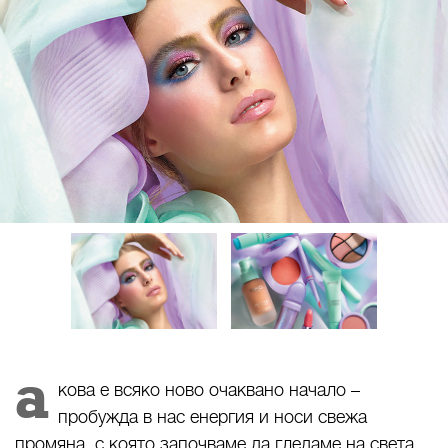
а
кова е всяко ново очаквано начало –
пробужда в нас енергия и носи свежа
промяна, с която започваме да гледаме на света