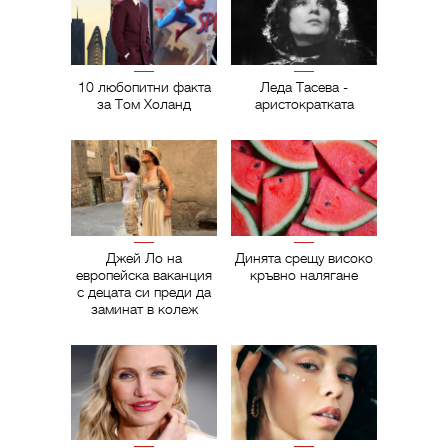
10 любопитни факта
Леда Тасева -
за Том Холанд
аристократката
Джей Ло на
Динята срещу високо
европейска ваканция
кръвно налягане
с децата си преди да
заминат в колеж