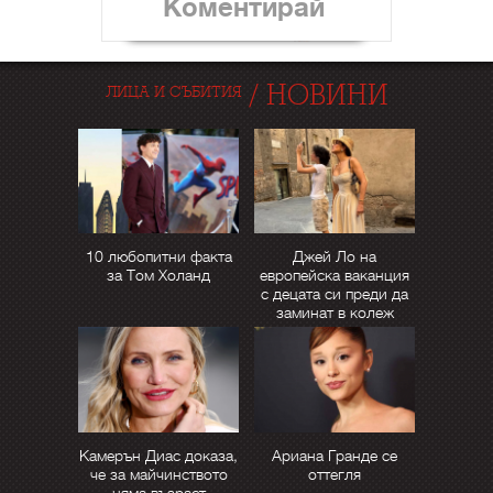
Коментирай
/
НОВИНИ
ЛИЦА И СЪБИТИЯ
10 любопитни факта
Джей Ло на
за Том Холанд
европейска ваканция
с децата си преди да
заминат в колеж
Камерън Диас доказа,
Ариана Гранде се
че за майчинството
оттегля
няма възраст