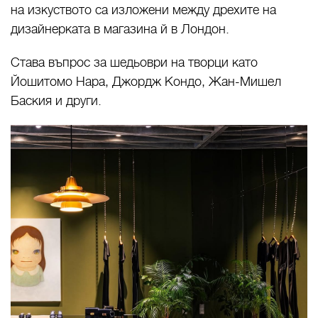
на изкуството са изложени между дрехите на
дизайнерката в магазина й в Лондон.
Става въпрос за шедьоври на творци като
Йошитомо Нара, Джордж Кондо, Жан-Мишел
Баския и други.