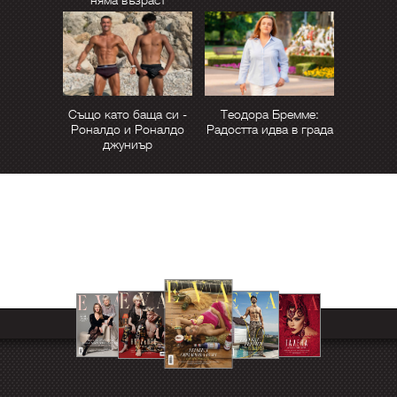
Също като баща си -
Теодора Бремме:
Роналдо и Роналдо
Радостта идва в града
джуниър