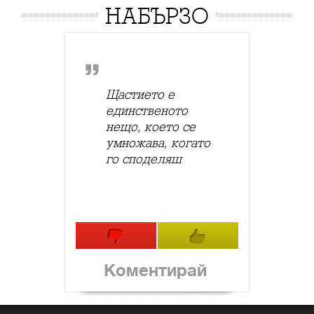
НАБЪРЗО
Щастието е
единственото
нещо, което се
умножава, когато
го споделяш
Коментирай