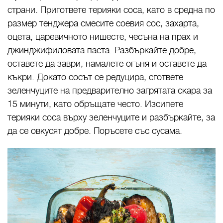
страни. Пригответе терияки соса, като в средна по
размер тенджера смесите соевия сос, захарта,
оцета, царевичното нишесте, чесъна на прах и
джинджифиловата паста. Разбъркайте добре,
оставете да заври, намалете огъня и оставете да
къкри. Докато сосът се редуцира, сгответе
зеленчуците на предварително загрятата скара за
15 минути, като обръщате често. Изсипете
терияки соса върху зеленчуците и разбъркайте, за
да се овкусят добре. Поръсете със сусама.