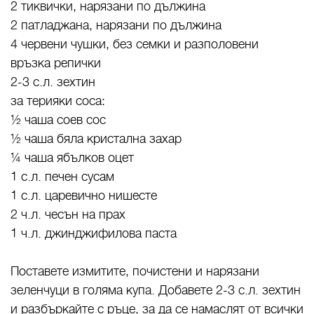
2 тиквички, нарязани по дължина
2 патладжана, нарязани по дължина
4 червени чушки, без семки и разполовени
връзка репички
2-3 с.л. зехтин
за терияки соса:
½ чаша соев сос
½ чаша бяла кристална захар
¼ чаша ябълков оцет
1 с.л. печен сусам
1 с.л. царевично нишесте
2 ч.л. чесън на прах
1 ч.л. джинджифилова паста
Поставете измитите, почистени и нарязани
зеленчуци в голяма купа. Добавете 2-3 с.л. зехтин
и разбъркайте с ръце, за да се намаслят от всички