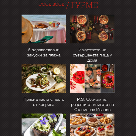
/
ГУРМЕ
COOK BOOK
5 здравословни
Изкуството на
закуски за плажа
съвършената пица у
дома
Прясна паста с песто
P.S. Обичам те:
от коприва
рецепти от книгата на
Станислав Иванов