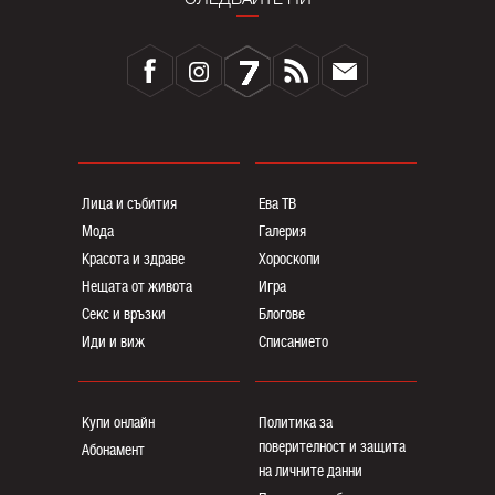
Лица и събития
Ева ТВ
Мода
Галерия
Красота и здраве
Хороскопи
Нещата от живота
Игра
Секс и връзки
Блогoве
Иди и виж
Списанието
Купи онлайн
Политика за
поверителност и защита
Абонамент
на личните данни