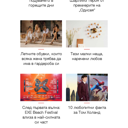
подуването в
Шарлийз Терон от
горещите дни
премиерите на
„Одисея“
Летните обувки, които
Тези малки неща,
всяка жена трябва да
наречени любов
има в гардероба си
След първата вълна:
10 любопитни факта
EXE Beach Festival
за Том Холанд
влиза в най-силната
си част