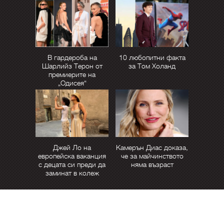
В гардероба на
10 любопитни факта
Шарлийз Терон от
за Том Холанд
премиерите на
„Одисея“
Джей Ло на
Камерън Диас доказа,
европейска ваканция
че за майчинството
с децата си преди да
няма възраст
заминат в колеж