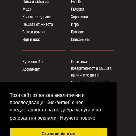
Лица и събития
Ева ТВ
Мода
Галерия
Красота и здраве
Хороскопи
Нещата от живота
Игра
Секс и връзки
Блогoве
Иди и виж
Списанието
Купи онлайн
Политика за
поверителност и защита
Абонамент
на личните данни
Политика за бисквитките
Реклама
Този сайт използва аналитични и
Общи условия
проследяващи "бисквитки" с цел
Контакти
предоставянето на по-добра услуга и по-
релевантни реклами.
Научете повече
Copyright © www.eva.bg
Съгласен/a съм