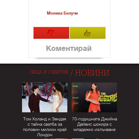
Моника Белучи
Коментирай
/
НОВИНИ
ЛИЦА И СЪБИТИЯ
Том Холанд и Зендая
70-годишната Джийна
с тайна сватба за
Дейвис шокира с
половин милион край
младежко излъчване
Лондон