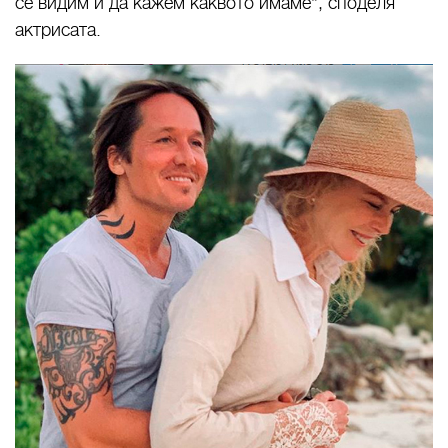
се видим и да кажем каквото имаме“, споделя
актрисата.