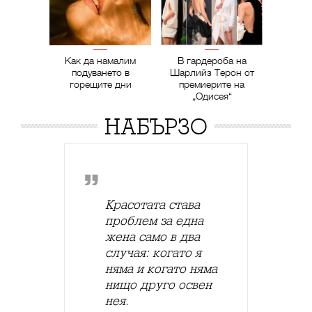
Как да намалим
В гардероба на
подуването в
Шарлийз Терон от
горещите дни
премиерите на
„Одисея“
НАБЪРЗО
Красотата става
проблем за една
жена само в два
случая: когато я
няма и когато няма
нищо друго освен
нея.