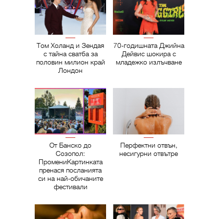
Том Холанд и Зендая
70-годишната Джийна
с тайна сватба за
Дейвис шокира с
половин милион край
младежко излъчване
Лондон
От Банско до
Перфектни отвън,
Созопол:
несигурни отвътре
ПромениКартинката
пренася посланията
си на най-обичаните
фестивали