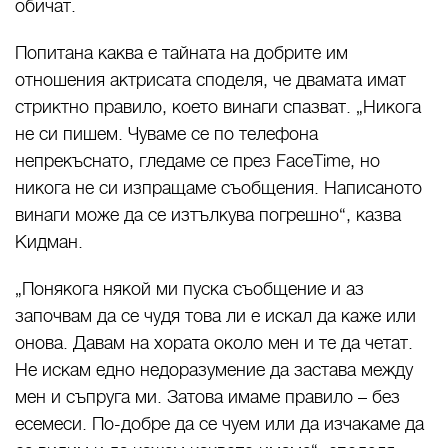
обичат.
Попитана каква е тайната на добрите им
отношения актрисата споделя, че двамата имат
стриктно правило, което винаги спазват. „Никога
не си пишем. Чуваме се по телефона
непрекъснато, гледаме се през FaceTime, но
никога не си изпращаме съобщения. Написаното
винаги може да се изтълкува погрешно“, казва
Кидман.
„Понякога някой ми пуска съобщение и аз
започвам да се чудя това ли е искал да каже или
онова. Давам на хората около мен и те да четат.
Не искам едно недоразумение да застава между
мен и съпруга ми. Затова имаме правило – без
есемеси. По-добре да се чуем или да изчакаме да