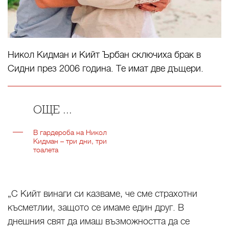
Никол Кидман и Кийт Ърбан сключиха брак в
Сидни през 2006 година. Те имат две дъщери.
ОЩЕ ...
В гардероба на Никол
Кидман – три дни, три
тоалета
„С Кийт винаги си казваме, че сме страхотни
късметлии, защото се имаме един друг. В
днешния свят да имаш възможността да се