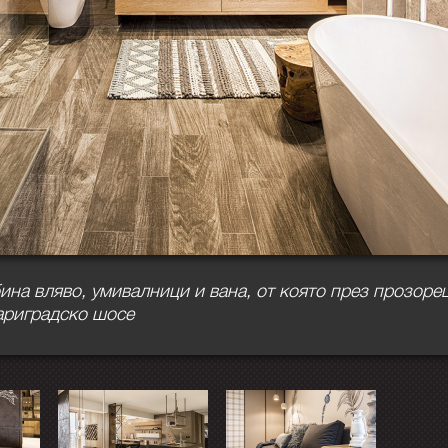
ина вляво, умивалници и вана, от която през прозоре
ариградско шосе