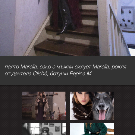
палто Marella, сако с мъжки силует Marella, рокля
от дантела Cliché, ботуши Pepina M