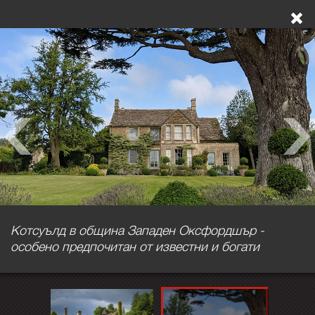
Котсуълд в община Западен Оксфордшър -
особено предпочитан от известни и богати