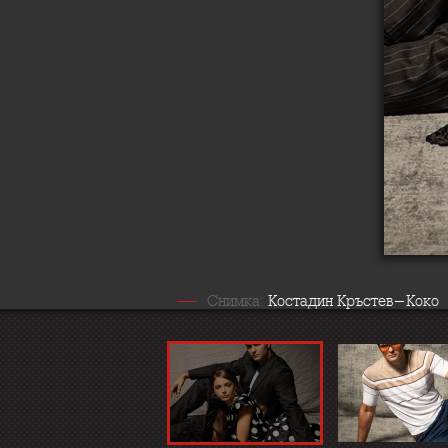
Снимка:
Костадин Кръстев-Коко